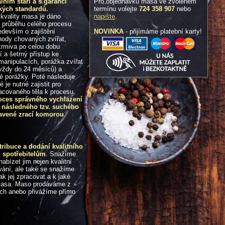
Pro objednávku masa ve zvoleném
ním stáří a s garancí
termínu volejte
724 358 907
nebo
kých standardů.
napište
.
kvality masa je dáno
 průběhu celého procesu
NOVINKA
- přijímáme platební karty!
edevším o zajištění
hody chovaných zvířat,
 krmiva po celou dobu
í a šetrný přístup ke
manipulacích, porážka zvířat
vždy do 24 měsíců) a
vé porážky. Poté následuje
 je nutné zajistit pro
racovaného těla k procesu
oces správného vychlazení
 následného tzv. suchého
ybavené zrací komorou
.
ribuce a dodání kvalitního
 spotřebitelům
. Snažíme
abízet jim nejen kvalitní
vání, ale také se snažíme
k jej zpracovat a k jaké
 masa. Maso prodáváme z
ích anebo přivážíme přímo