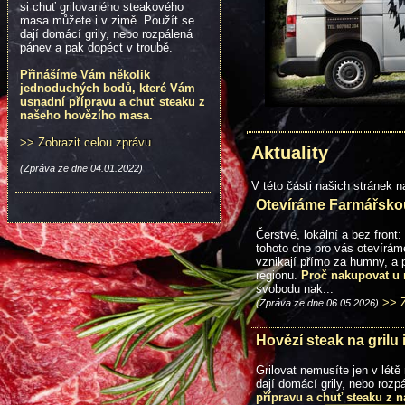
si chuť grilovaného steakového
masa můžete i v zimě. Použít se
dají domácí grily, nebo rozpálená
pánev a pak dopéct v troubě.
Přinášíme Vám několik
jednoduchých bodů, které Vám
usnadní přípravu a chuť steaku z
našeho hovězího masa.
>> Zobrazit celou zprávu
Aktuality
(Zpráva ze dne 04.01.2022)
V této části našich stránek 
Otevíráme Farmářsko
Čerstvé, lokální a bez fron
tohoto dne pro vás otevírám
vznikají přímo za humny, a 
regionu.
Proč nakupovat u
svobodu nak...
>> Z
(Zpráva ze dne 06.05.2026)
Hovězí steak na grilu 
Grilovat nemusíte jen v lét
dají domácí grily, nebo roz
přípravu a chuť steaku z 