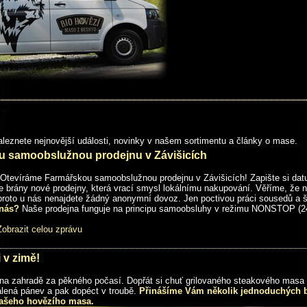
naleznete nejnovější události, novinky v našem sortimentu a články o mase.
u samoobslužnou prodejnu v Závišicích
t: Otevíráme Farmářskou samoobslužnou prodejnu v Závišicích! Zapište si da
e brány nové prodejny, která vrací smysl lokálnímu nakupování. Věříme, že ne
proto u nás nenajdete žádný anonymní dovoz. Jen poctivou práci sousedů a 
 nás?
Naše prodejna funguje na principu samoobsluhy v režimu NONSTOP (2
obrazit celou zprávu
i v zimě!
ě na zahradě za pěkného počasí. Dopřát si chuť grilovaného steakového masa
pálená pánev a pak dopéct v troubě.
Přinášíme Vám několik jednoduchých 
našeho hovězího masa.