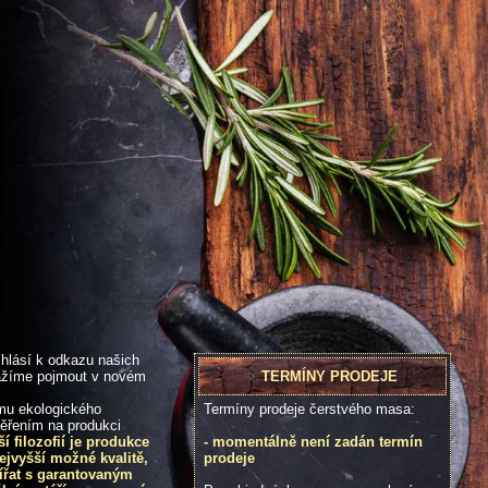
 hlásí k odkazu našich
TERMÍNY PRODEJE
nažíme pojmout v novém
Termíny prodeje čerstvého masa:
mu ekologického
ěřením na produkci
- momentálně není zadán termín
í filozofií je produkce
prodeje
jvyšší možné kvalitě,
ířat s garantovaným