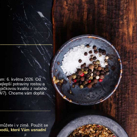
tum: 6. května 2026. Od
jlepší potraviny rostou a
špičkovou kvalitu z našeho
4/7). Chceme vám dopřát
 můžete i v zimě. Použít se
bodů, které Vám usnadní