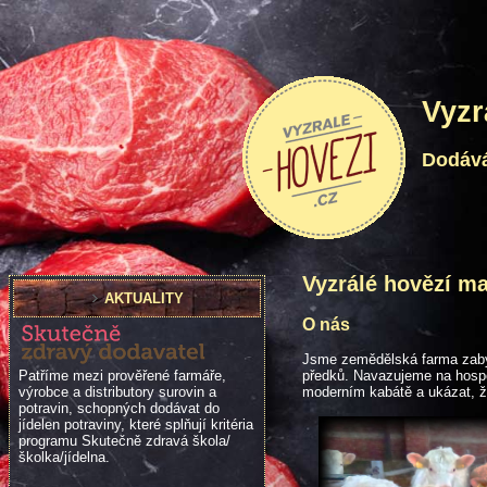
Vyzr
Dodává
Vyzrálé hovězí m
AKTUALITY
O nás
Jsme zemědělská farma zabýva
Patříme mezi prověřené farmáře,
předků. Navazujeme na hospo
výrobce a distributory surovin a
moderním kabátě a ukázat, že
potravin, schopných dodávat do
jídelen potraviny, které splňují kritéria
programu Skutečně zdravá škola/
školka/jídelna.