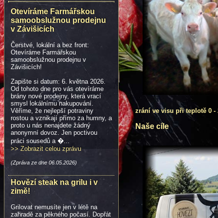
Otevíráme Farmářskou
samoobslužnou prodejnu
v Závišicích
Čerstvé, lokální a bez front:
Otevíráme Farmářskou
samoobslužnou prodejnu v
Závišicích!
Zapište si datum: 6. května 2026.
Od tohoto dne pro vás otevíráme
brány nové prodejny, která vrací
smysl lokálnímu nakupování.
Věříme, že nejlepší potraviny
zrání ve visu při teplotě 
rostou a vznikají přímo za humny, a
proto u nás nenajdete žádný
Naše cíle
anonymní dovoz. Jen poctivou
práci sousedů a �...
>> Zobrazit celou zprávu
(Zpráva ze dne 06.05.2026)
Hovězí steak na grilu i v
zimě!
Grilovat nemusíte jen v létě na
zahradě za pěkného počasí. Dopřát