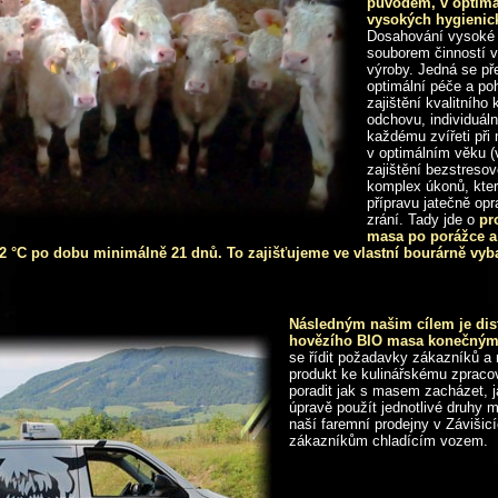
původem, v optimál
vysokých hygienic
Dosahování vysoké 
souborem činností v
výroby. Jedná se př
optimální péče a po
zajištění kvalitního
odchovu, individuáln
každému zvířeti při 
v optimálním věku (
zajištění bezstreso
komplex úkonů, které
přípravu jatečně op
zrání. Tady jde o
pr
masa po porážce a
0 - 2 °C po dobu minimálně 21 dnů. To zajišťujeme ve vlastní bourárně v
Následným našim cílem je dist
hovězího BIO masa konečným
se řídit požadavky zákazníků a n
produkt ke kulinářskému zpraco
poradit jak s masem zacházet, ja
úpravě použít jednotlivé druhy
naší faremní prodejny v Závišic
zákazníkům chladícím vozem.