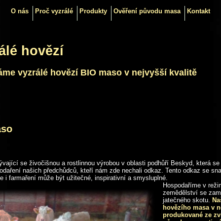
O nás
Proč vyzrálé
Produkty
Ověření původu masa
Kontakt
álé hovězí
me vyzrálé hovězí BIO maso v nejvyšší kvalitě
aso
jící se živočišnou a rostlinnou výrobou v oblasti podhůří Beskyd, která se
daření našich předchůdců, kteří nám zde nechali odkaz. Tento odkaz se s
 i farmaření může být užitečné, inspirativní a smysluplné.
Hospodaříme v reži
zemědělství se zam
jatečného skotu.
Naš
hovězího masa v ne
produkované ze zv