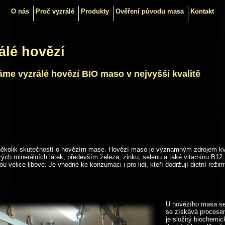
O nás
Proč vyzrálé
Produkty
Ověření původu masa
Kontakt
álé hovězí
me vyzrálé hovězí BIO maso v nejvyšší kvalitě
ěkolik skutečností o hovězím mase. Hovězí maso je významným zdrojem kvali
ch minerálních látek, především železa, zinku, selenu a také vitamínu B12.
u velice libové. Je vhodné ke konzumaci i pro lidi, kteří dodržují dietní režim
U hovězího masa se (
se získává procesem
je složitý biochemic