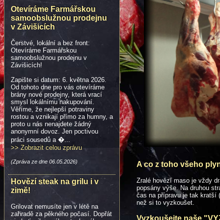
Otevíráme Farmářskou
samoobslužnou prodejnu
v Závišicích
Čerstvé, lokální a bez front:
Otevíráme Farmářskou
samoobslužnou prodejnu v
Závišicích!
Zapište si datum: 6. května 2026.
Od tohoto dne pro vás otevíráme
brány nové prodejny, která vrací
smysl lokálnímu nakupování.
Věříme, že nejlepší potraviny
rostou a vznikají přímo za humny, a
proto u nás nenajdete žádný
anonymní dovoz. Jen poctivou
práci sousedů a �...
>> Zobrazit celou zprávu
(Zpráva ze dne 06.05.2026)
A co z toho všeho plyn
Zralé hovězí maso je vždy dr
Hovězí steak na grilu i v
popsány výše. Na druhou stra
zimě!
čas na přípravu je tak kratš
než si to vyzkoušet.
Grilovat nemusíte jen v létě na
zahradě za pěkného počasí. Dopřát
Vyzkoušejte naše "V