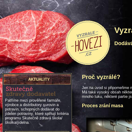
Vyzr
Dodává
Proč vyzrálé?
AKTUALITY
Jen na úvod si připomeňme n
Má také vysoký obsah některý
mnoho tuku, některé partie jso
Patříme mezi prověřené farmáře,
výrobce a distributory surovin a
Proces zrání masa
potravin, schopných dodávat do
jídelen potraviny, které splňují kritéria
programu Skutečně zdravá škola/
školka/jídelna.