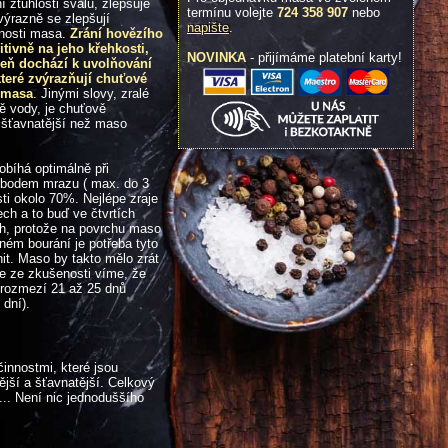
 ztuhlosti svalu, zlepšuje
termínu volejte
724 358 907
nebo
ýrazně se zlepšují
napište
.
tnosti masa.
Zrání hovězího
tivně na jeho křehkosti,
NOVINKA
- přijímáme platební karty!
veň dochází k uvolňování
které zvýrazňují chuťové
 masa
. Jinými slovy, zralé
 vody, je chuťově
 šťavnatější než maso
obíhá optimálně při
 bodem mrazu ( max. do 3
osti okolo 70%. Nejlépe zraje
ch a to buď ve čtvrtích
ch, protože na povrchu maso
ném bourání je potřeba tyto
nit. Maso by takto mělo zrát
le ze zkušenosti víme, že
 rozmezí 21 až 25 dnů
 dní).
innostmi, které jsou
jší a šťavnatější. Celkový
... Není nic jednoduššího