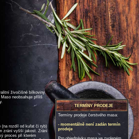
tní živočišné bílkoviny.
 Maso neobsahuje příliš
y.
TERMÍNY PRODEJE
Termíny prodeje čerstvého masa:
- momentálně není zadán termín
na rozdíl od kuřat či ryb)
prodeje
 zrání vyšší jakost. Zrání
ký proces při kterém
Pro objednávku masa ve zvoleném