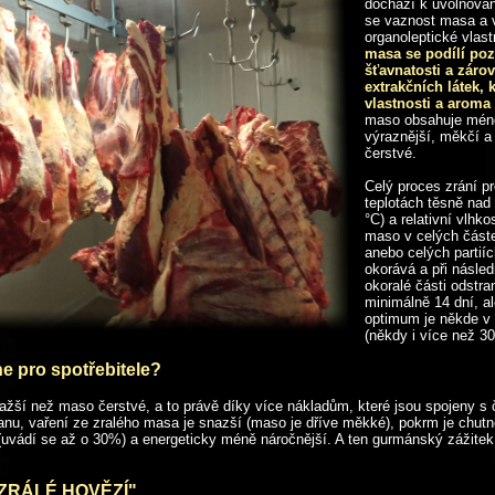
dochází k uvolňování
se vaznost masa a v
organoleptické vlas
masa se podílí pozi
šťavnatosti a záro
extrakčních látek, 
vlastnosti a aroma
maso obsahuje méně
výraznější, měkčí a
čerstvé.
Celý proces zrání pr
teplotách těsně nad
°C) a relativní vlhk
maso v celých částe
anebo celých partií
okorává a při násled
okoralé části odstra
minimálně 14 dní, a
optimum je někde v
(někdy i více než 30
e pro spotřebitele?
ažší než maso čerstvé, a to právě díky více nákladům, které jsou spojeny s č
nu, vaření ze zralého masa je snazší (maso je dříve měkké), pokrm je chutně
í (uvádí se až o 30%) a energeticky méně náročnější. A ten gurmánský zážitek
YZRÁLÉ HOVĚZÍ".