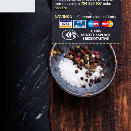
termínu volejte
724 358 907
nebo
napište
.
NOVINKA
- přijímáme platební karty!