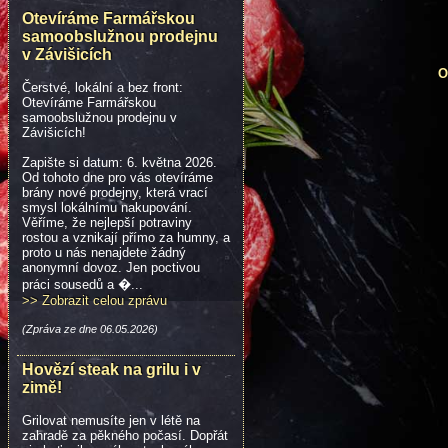
Otevíráme Farmářskou
samoobslužnou prodejnu
v Závišicích
O
Čerstvé, lokální a bez front:
Otevíráme Farmářskou
samoobslužnou prodejnu v
Závišicích!
Zapište si datum: 6. května 2026.
Od tohoto dne pro vás otevíráme
brány nové prodejny, která vrací
smysl lokálnímu nakupování.
Věříme, že nejlepší potraviny
rostou a vznikají přímo za humny, a
proto u nás nenajdete žádný
anonymní dovoz. Jen poctivou
práci sousedů a �...
>> Zobrazit celou zprávu
(Zpráva ze dne 06.05.2026)
Hovězí steak na grilu i v
zimě!
Grilovat nemusíte jen v létě na
zahradě za pěkného počasí. Dopřát