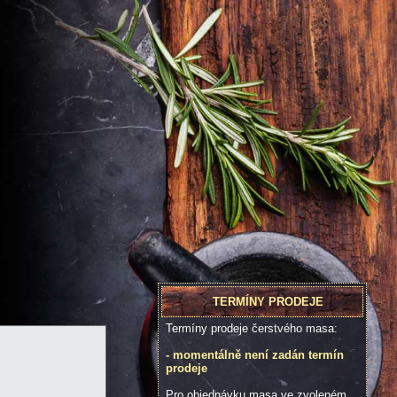
TERMÍNY PRODEJE
Termíny prodeje čerstvého masa:
- momentálně není zadán termín
prodeje
Pro objednávku masa ve zvoleném